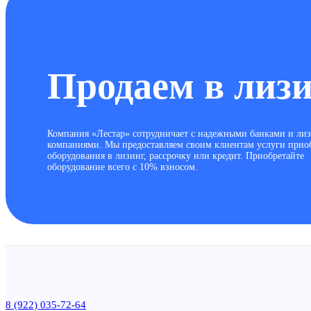
Продаем в лиз
Компания «Лестар» сотрудничает с надежными банками и ли
компаниями. Мы предоставляем своим клиентам услуги прио
оборудования в лизинг, рассрочку или кредит. Приобретайте
оборудование всего с 10% взносом.
8 (922) 035-72-64