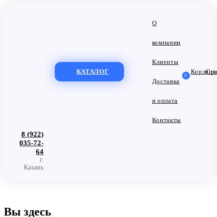
О
компании
Клиенты
КАТАЛОГ
Корзина
Сра
0
Доставка
и оплата
Контакты
8 (922)
035-72-
64
г.
Казань
Вы здесь