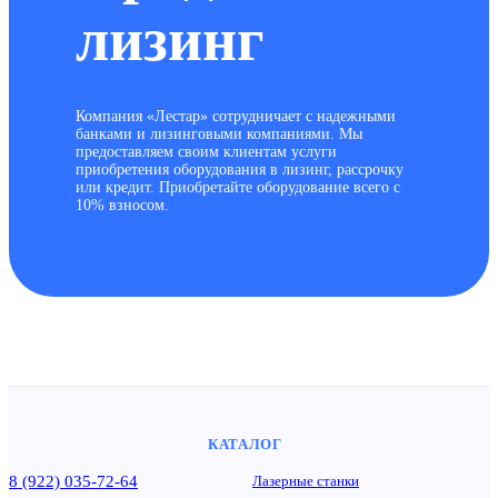
лизинг
Компания «Лестар» сотрудничает с надежными
банками и лизинговыми компаниями. Мы
предоставляем своим клиентам услуги
приобретения оборудования в лизинг, рассрочку
или кредит. Приобретайте оборудование всего с
10% взносом.
КАТАЛОГ
8 (922) 035-72-64
Лазерные станки