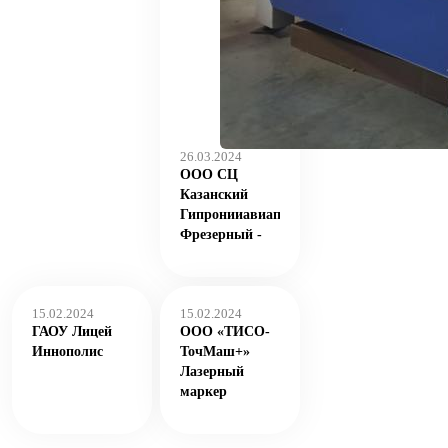
26.03.2024
ООО СЦ
Казанский
Гипронииавиапром
Фрезерный -
Wattsan A1
1616
15.02.2024
15.02.2024
ГАОУ Лицей
ООО «ТИСО-
Иннополис
ТочМаш+»
Лазерный
маркер
Wattsan FL TT