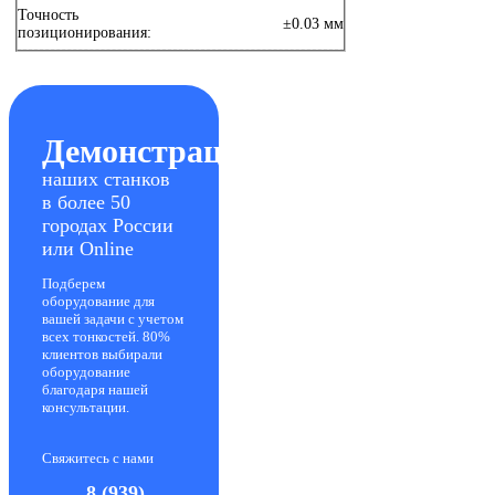
Точность
±0.03 мм
позиционирования:
Демонстрация
наших станков
в более 50
городах России
или Online
Подберем
оборудование для
вашей задачи с учетом
всех тонкостей. 80%
клиентов выбирали
оборудование
благодаря нашей
консультации.
Свяжитесь с нами
8 (939)