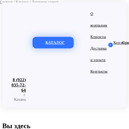
Главная
/
Каталог
/
Лазерные станки
О
компании
Клиенты
КАТАЛОГ
Корзина
Сра
0
Доставка
и оплата
Контакты
8 (922)
035-72-
64
г.
Казань
Вы здесь